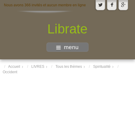
Nous avons 366 invités et aucun membre en ligne
Librate
menu
Accueil
LIVRES
Tous les thèmes
Spiritualité
Occident