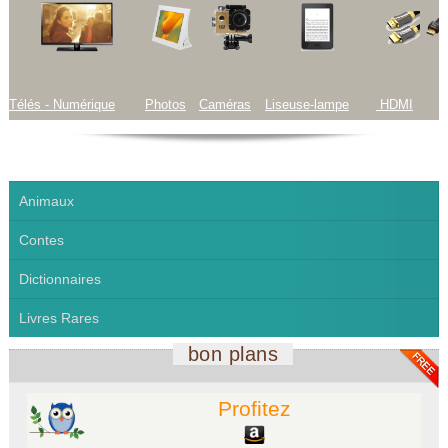
Télés - Numérique
Photos
Caméras
Liseuse-lampe
HDMI
Animaux
Contes
Dictionnaires
Livres Rares
bon plans
Profitez