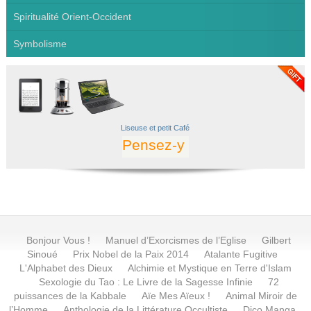
Spiritualité Orient-Occident
Symbolisme
Liseuse
et petit
Café
Pensez-y
Bonjour Vous !
Manuel d’Exorcismes de l’Eglise
Gilbert
Sinoué
Prix Nobel de la Paix 2014
Atalante Fugitive
L'Alphabet des Dieux
Alchimie et Mystique en Terre d'Islam
Sexologie du Tao : Le Livre de la Sagesse Infinie
72
puissances de la Kabbale
Aïe Mes Aïeux !
Animal Miroir de
l’Homme
Anthologie de la Littérature Occultiste
Dico Manga